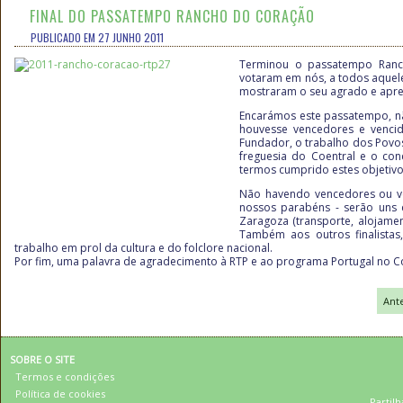
FINAL DO PASSATEMPO RANCHO DO CORAÇÃO
PUBLICADO EM 27 JUNHO 2011
Terminou o passatempo Ranc
votaram em nós, a todos aquel
mostraram o seu agrado e apreç
Encarámos este passatempo, 
houvesse vencedores e venci
Fundador, o trabalho dos Povos
freguesia do Coentral e o co
termos cumprido estes
objetiv
Não havendo vencedores ou ve
nossos parabéns - serão uns d
Zaragoza
(transporte, alojame
Também aos outros finalista
trabalho em prol da cultura e do folclore nacional.
Por fim, uma palavra de agradecimento à RTP e ao programa Portugal no Cora
Ante
SOBRE O SITE
Termos e condições
Política de cookies
Partilh