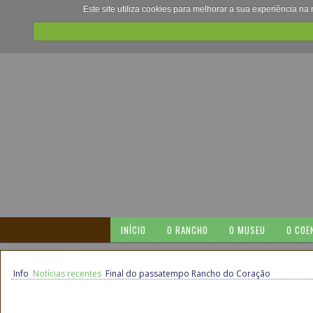
Este site utiliza cookies para melhorar a sua experiência na
INÍCIO
O RANCHO
O MUSEU
O COE
Info
Notícias recentes
Final do passatempo Rancho do Coração