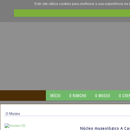
Este site utiliza cookies para melhorar a sua experiência na
INÍCIO
O RANCHO
O MUSEU
O COE
O Museu
Núcleo museológico A Ca