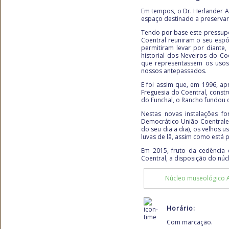
Em tempos, o Dr. Herlander A
espaço destinado a preservar
Tendo por base este pressupo
Coentral reuniram o seu espó
permitiram levar por diante,
historial dos Neveiros do Coe
que representassem os uso
nossos antepassados.
E foi assim que, em 1996, ap
Freguesia do Coentral, const
do Funchal, o Rancho fundou 
Nestas novas instalações fo
Democrático União Coentralen
do seu dia a dia), os velhos u
luvas de lã, assim como está p
Em 2015, fruto da cedência
Coentral, a disposição do núc
Núcleo museológico 
Horário:
Com marcação.