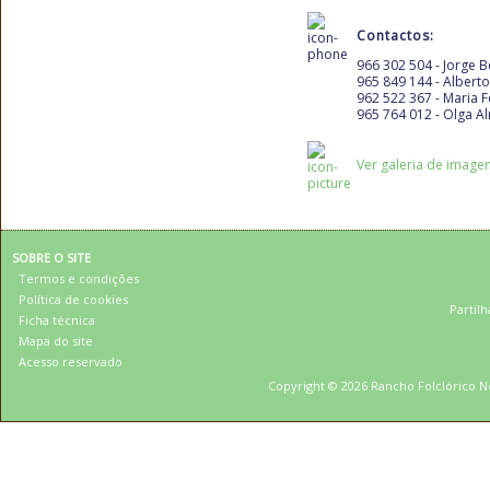
Contactos:
966 302 504 - Jorge 
965 849 144 - Albert
962 522 367 - Maria 
965 764 012 - Olga A
Ver galeria de image
SOBRE O SITE
Termos e condições
Política de cookies
Partilh
Ficha técnica
Mapa do site
Acesso reservado
Copyright © 2026 Rancho Folclórico Ne