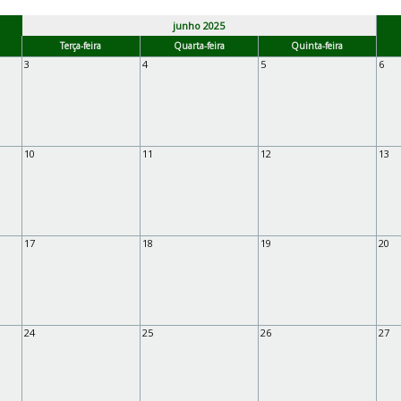
junho 2025
Terça-feira
Quarta-feira
Quinta-feira
3
4
5
6
10
11
12
13
17
18
19
20
24
25
26
27