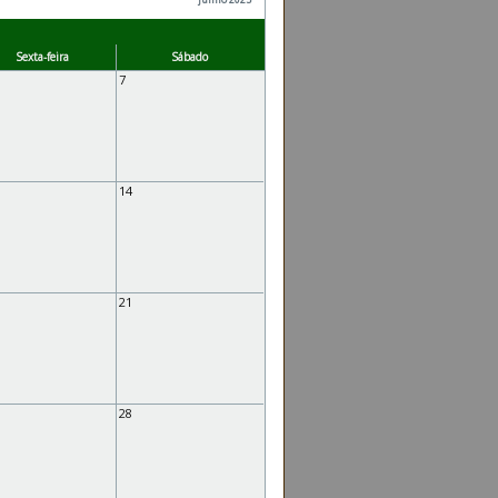
Sexta-feira
Sábado
7
14
21
28