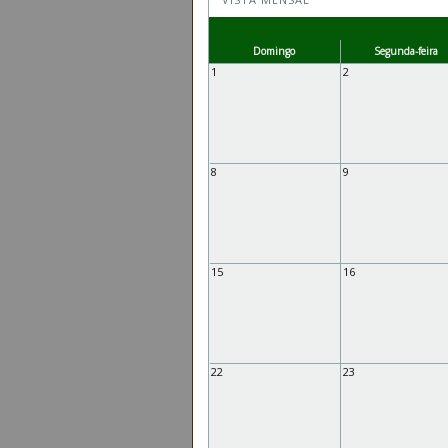
Domingo
Segunda-feira
1
2
8
9
15
16
22
23