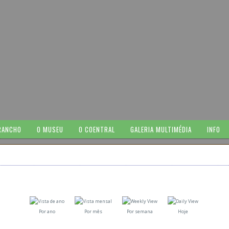
RANCHO
O MUSEU
O COENTRAL
GALERIA MULTIMÉDIA
INFO
Por ano
Por mês
Por semana
Hoje