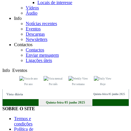
Locais de interesse
Vídeos
Áudio
Info
Notícias recentes
Eventos
Descargas
Newsletters
Contactos
Contactos
Enviar mensagem
Ligações úteis
Info
Eventos
Por ano
Por mês
Por semana
Hoje
Vista diária
Quinta-feira 05 junho 2025
Quinta-feira 05 junho 2025
SOBRE O SITE
Termos e
condições
Política de