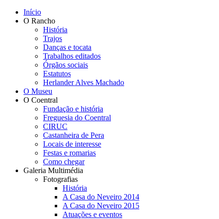
Início
O Rancho
História
Trajos
Danças e tocata
Trabalhos editados
Órgãos sociais
Estatutos
Herlander Alves Machado
O Museu
O Coentral
Fundação e história
Freguesia do Coentral
CIRUC
Castanheira de Pera
Locais de interesse
Festas e romarias
Como chegar
Galeria Multimédia
Fotografias
História
A Casa do Neveiro 2014
A Casa do Neveiro 2015
Atuações e eventos