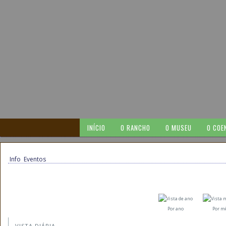
INÍCIO
O RANCHO
O MUSEU
O COE
Info
Eventos
Por ano
Por m
VISTA DIÁRIA