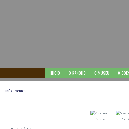
INÍCIO
O RANCHO
O MUSEU
O COE
Info
Eventos
Por ano
Por m
VISTA DIÁRIA