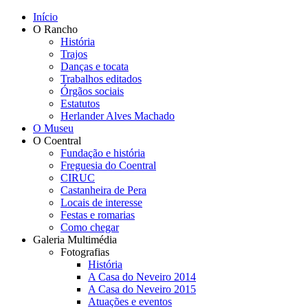
Início
O Rancho
História
Trajos
Danças e tocata
Trabalhos editados
Órgãos sociais
Estatutos
Herlander Alves Machado
O Museu
O Coentral
Fundação e história
Freguesia do Coentral
CIRUC
Castanheira de Pera
Locais de interesse
Festas e romarias
Como chegar
Galeria Multimédia
Fotografias
História
A Casa do Neveiro 2014
A Casa do Neveiro 2015
Atuações e eventos