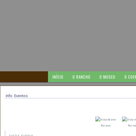
INÍCIO
O RANCHO
O MUSEU
O COE
Info
Eventos
Por ano
Por m
VISTA DIÁRIA